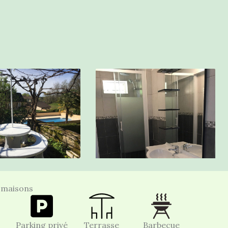
.
s maisons
Parking privé
Terrasse
Barbecue