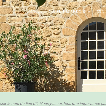
ACCUEIL
NOS PETITES MAISONS
CONT
é
La Perrière
oit le nom du lieu dit. Nous y accordons une importance part