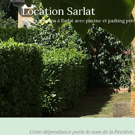
Aller
Location Sarlat
au
contenu
Petites maisons à Sarlat avec piscine et parking priv
Cette dépendance porte le nom de la Perrière, s