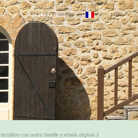
ACT
RESERVATION
iculière car notre famille y réside depuis 3