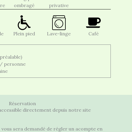
bre
ombragé
privative
le
Plein pied
Lave-linge
Café
préalable)
€ / personne
aine
Réservation
 accessible directement depuis notre site
il vous sera demandé de régler un acompte en